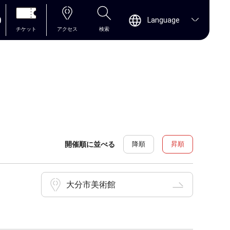
0
Language
チケット
アクセス
検索
開催順に並べる
降順
昇順
大分市美術館