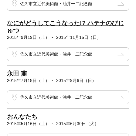
佐久市立近代美術館・油井一二記念館
なにがどうしてこうなった!? ハテナのびじ
ゅつ
2015年9月19日（土） ～ 2015年11月15日（日）
佐久市立近代美術館・油井一二記念館
永田 萠
2015年7月18日（土） ～ 2015年9月6日（日）
佐久市立近代美術館・油井一二記念館
おんなたち
2015年5月16日（土） ～ 2015年6月30日（火）