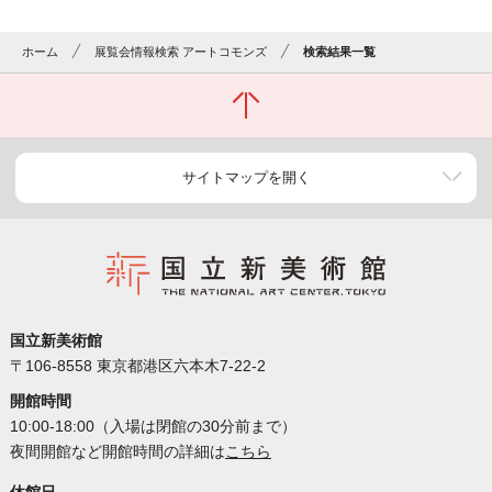
ホーム
展覧会情報検索 アートコモンズ
検索結果一覧
サイトマップを開く
国立新美術館
〒106-8558 東京都港区六本木7-22-2
開館時間
10:00-18:00（入場は閉館の30分前まで）
夜間開館など開館時間の詳細は
こちら
休館日