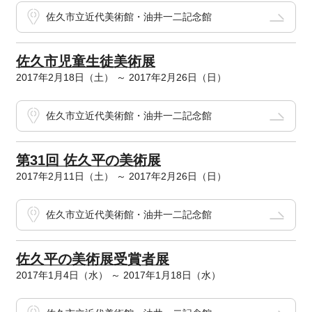
佐久市立近代美術館・油井一二記念館
佐久市児童生徒美術展
2017年2月18日（土） ～ 2017年2月26日（日）
佐久市立近代美術館・油井一二記念館
第31回 佐久平の美術展
2017年2月11日（土） ～ 2017年2月26日（日）
佐久市立近代美術館・油井一二記念館
佐久平の美術展受賞者展
2017年1月4日（水） ～ 2017年1月18日（水）