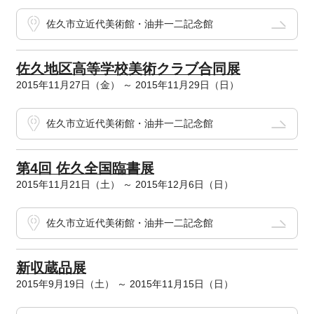
佐久市立近代美術館・油井一二記念館
佐久地区高等学校美術クラブ合同展
2015年11月27日（金） ～ 2015年11月29日（日）
佐久市立近代美術館・油井一二記念館
第4回 佐久全国臨書展
2015年11月21日（土） ～ 2015年12月6日（日）
佐久市立近代美術館・油井一二記念館
新収蔵品展
2015年9月19日（土） ～ 2015年11月15日（日）