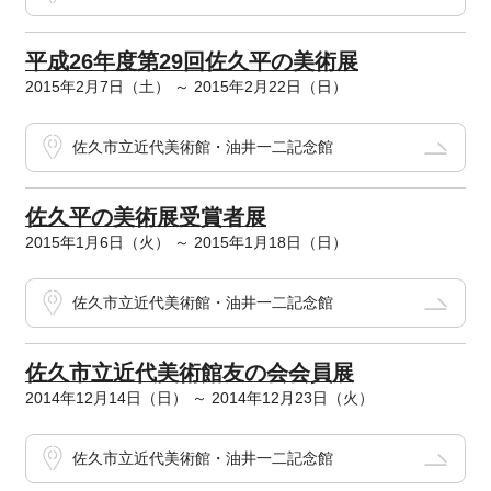
平成26年度第29回佐久平の美術展
2015年2月7日（土） ～ 2015年2月22日（日）
佐久市立近代美術館・油井一二記念館
佐久平の美術展受賞者展
2015年1月6日（火） ～ 2015年1月18日（日）
佐久市立近代美術館・油井一二記念館
佐久市立近代美術館友の会会員展
2014年12月14日（日） ～ 2014年12月23日（火）
佐久市立近代美術館・油井一二記念館