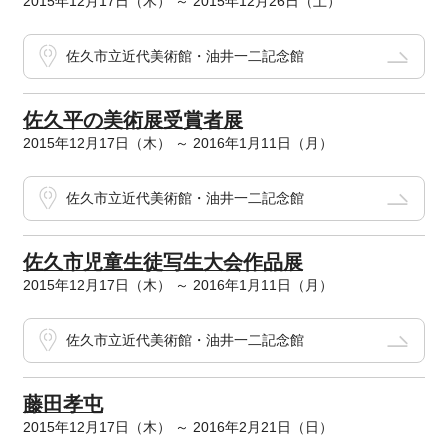
2015年12月17日（木） ～ 2015年12月26日（土）
佐久市立近代美術館・油井一二記念館
佐久平の美術展受賞者展
2015年12月17日（木） ～ 2016年1月11日（月）
佐久市立近代美術館・油井一二記念館
佐久市児童生徒写生大会作品展
2015年12月17日（木） ～ 2016年1月11日（月）
佐久市立近代美術館・油井一二記念館
藤田孝屯
2015年12月17日（木） ～ 2016年2月21日（日）