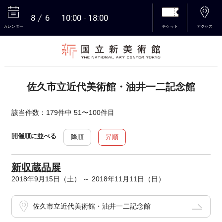
8
6
10:00
18:00
カレンダー
チケット
アクセス
本文へ
佐久市立近代美術館・油井一二記念館
該当件数：179件中 51〜100件目
開催順に並べる
降順
昇順
新収蔵品展
2018年9月15日（土） ～ 2018年11月11日（日）
佐久市立近代美術館・油井一二記念館