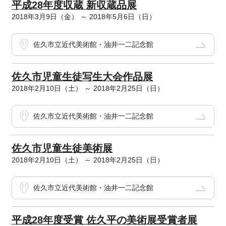
平成28年度収蔵 新収蔵品展
2018年3月9日（金） ～ 2018年5月6日（日）
佐久市立近代美術館・油井一二記念館
佐久市児童生徒写生大会作品展
2018年2月10日（土） ～ 2018年2月25日（日）
佐久市立近代美術館・油井一二記念館
佐久市児童生徒美術展
2018年2月10日（土） ～ 2018年2月25日（日）
佐久市立近代美術館・油井一二記念館
平成28年度受賞 佐久平の美術展受賞者展