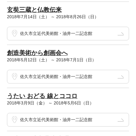
玄奘三蔵と仏教伝来
2018年7月14日（土） ～ 2018年8月26日（日）
佐久市立近代美術館・油井一二記念館
創造美術から創画会へ
2018年5月12日（土） ～ 2018年7月1日（日）
佐久市立近代美術館・油井一二記念館
うたい おどる 線とココロ
2018年3月9日（金） ～ 2018年5月6日（日）
佐久市立近代美術館・油井一二記念館