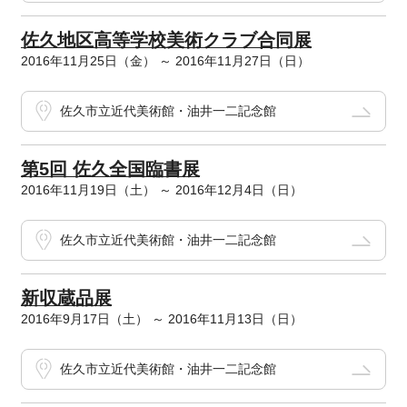
佐久地区高等学校美術クラブ合同展
2016年11月25日（金） ～ 2016年11月27日（日）
佐久市立近代美術館・油井一二記念館
第5回 佐久全国臨書展
2016年11月19日（土） ～ 2016年12月4日（日）
佐久市立近代美術館・油井一二記念館
新収蔵品展
2016年9月17日（土） ～ 2016年11月13日（日）
佐久市立近代美術館・油井一二記念館