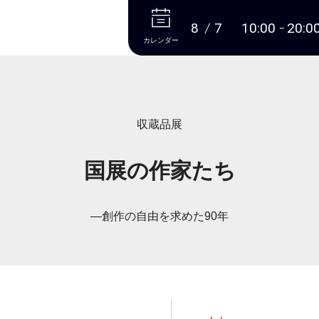
本文へ
8
7
10:00
20:0
カレンダー
収蔵品展
国展の作家たち
―創作の自由を求めた90年