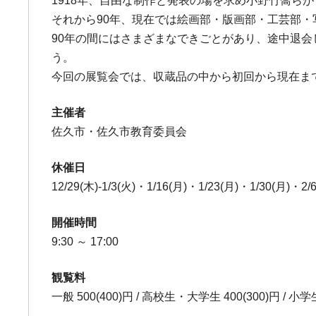
1918年、自由な制作と発表の場を求め小野竹喬ら
それから90年、現在では絵画部・版画部・工芸部
90年の間にはさまざまなできごとがあり、途中退
う。
今回の展覧会では、収蔵品の中から初回から現在ま
主催者
佐久市・佐久市教育委員会
休催日
12/29(木)-1/3(火)・1/16(月)・1/23(月)・1/30(月)・2/
開催時間
9:30 ～ 17:00
観覧料
一般 500(400)円 / 高校生・大学生 400(300)円 / 小