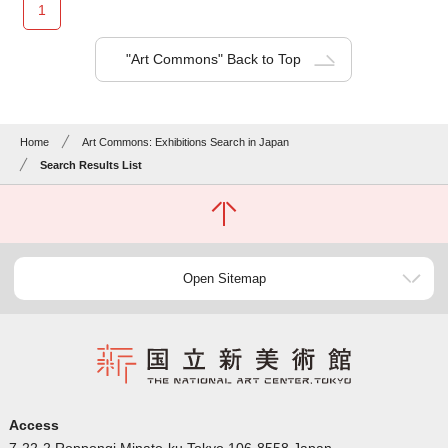
1
"Art Commons" Back to Top
Home
Art Commons: Exhibitions Search in Japan
Search Results List
Open Sitemap
Access
7-22-2 Roppongi Minato-ku Tokyo 106-8558 Japan