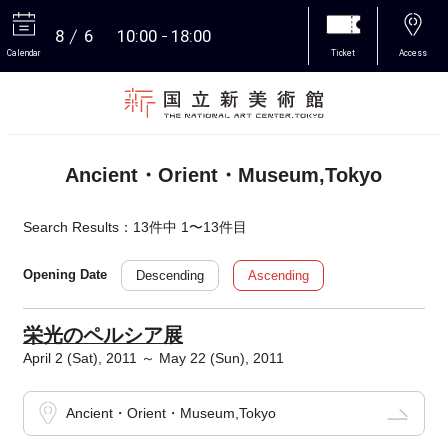
8
6
10:00
18:00
Calendar
Ticket
Access
More
Ancient・Orient・Museum,Tokyo
Search Results：13件中 1〜13件目
Descending
Ascending
Opening Date
栄光のペルシア展
April 2 (Sat), 2011 ～ May 22 (Sun), 2011
Ancient・Orient・Museum,Tokyo