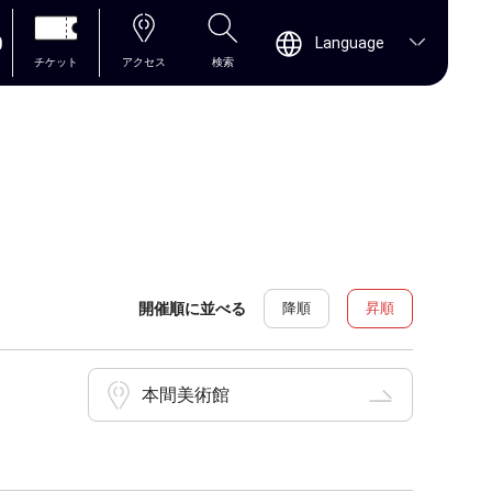
0
Language
チケット
アクセス
検索
開催順に並べる
降順
昇順
本間美術館