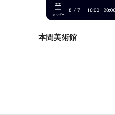
本文へ
8
7
10:00
20:0
カレンダー
本間美術館