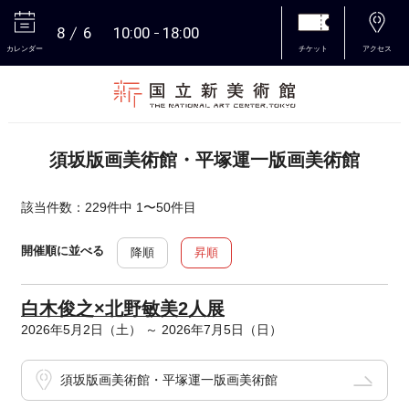
8
6
10:00
18:00
カレンダー
チケット
アクセス
本文へ
須坂版画美術館・平塚運一版画美術館
該当件数：229件中 1〜50件目
開催順に並べる
降順
昇順
白木俊之×北野敏美2人展
2026年5月2日（土） ～ 2026年7月5日（日）
須坂版画美術館・平塚運一版画美術館