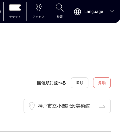
0
Language
チケット
アクセス
検索
開催順に並べる
降順
昇順
神戸市立小磯記念美術館