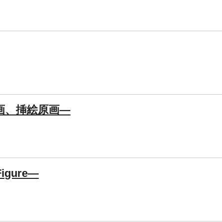
画、挿絵原画―
gure―