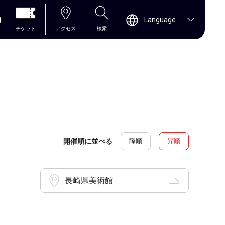
0
Language
チケット
アクセス
検索
開催順に並べる
降順
昇順
長崎県美術館