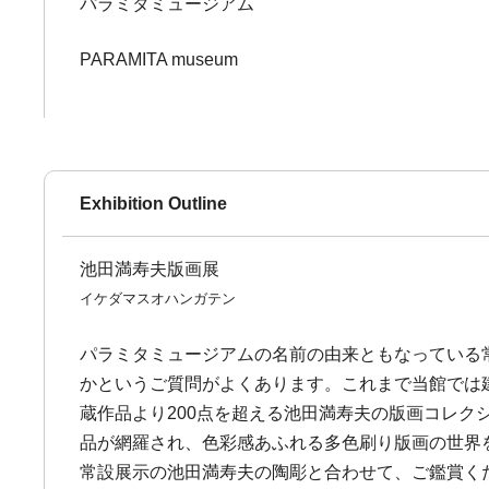
パラミタミュージアム
PARAMITA museum
Exhibition Outline
池田満寿夫版画展
イケダマスオハンガテン
パラミタミュージアムの名前の由来ともなっている
かというご質問がよくあります。これまで当館では
蔵作品より200点を超える池田満寿夫の版画コレク
品が網羅され、色彩感あふれる多色刷り版画の世界
常設展示の池田満寿夫の陶彫と合わせて、ご鑑賞く