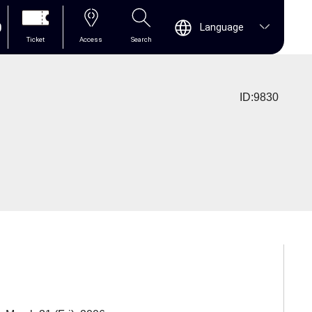
0
Language
Ticket
Access
Search
ID:9830