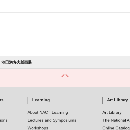
池田満寿夫版画展
ts
Learning
Art Library
About NACT Learning
Art Library
tions
Lectures and Symposiums
The National A
Workshops
Online Catalo