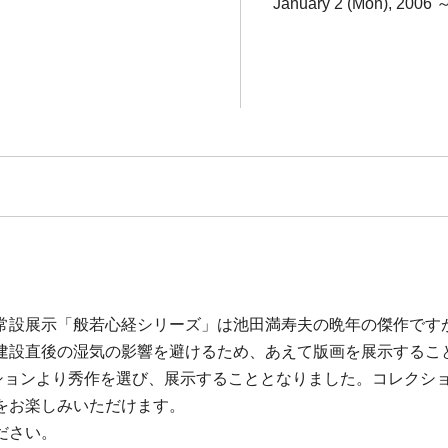
January 2 (Mon), 2006 ～
常設展示「般若心経シリーズ」は池田満寿夫の晩年の傑作です
建設直後の湿気の影響を避けるため、あえて版画を展示するこ
ションより秀作を選び、展示することとなりました。コレクシ
をお楽しみいただけます。
ださい。