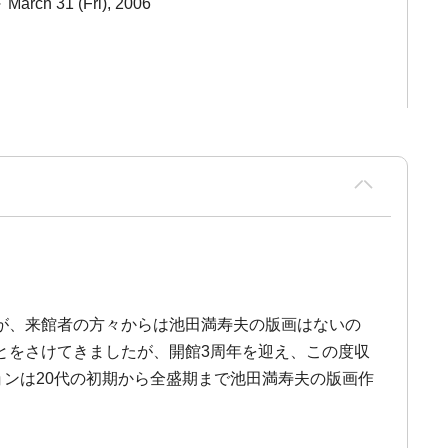
 March 31 (Fri), 2006
が、来館者の方々からは池田満寿夫の版画はないの
とをさけてきましたが、開館3周年を迎え、この度収
ョンは20代の初期から全盛期まで池田満寿夫の版画作