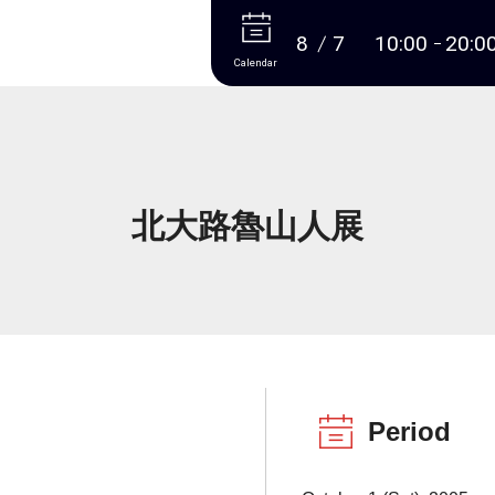
More
8
7
10:00
20:0
Calendar
北大路魯山人展
Period