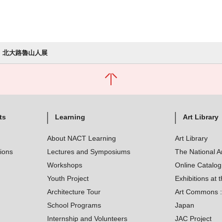
北大路魯山人展
ts
Learning
Art Library
About NACT Learning
Art Library
tions
Lectures and Symposiums
The National A
Workshops
Online Catalo
Youth Project
Exhibitions at t
Architecture Tour
Art Commons : 
School Programs
Japan
Internship and Volunteers
JAC Project