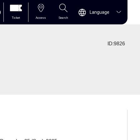
0
Language
Ticket
Access
Search
ID:9826