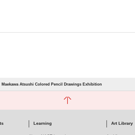
Maekawa Atsushi Colored Pencil Drawings Exhibition
ts
Learning
Art Library