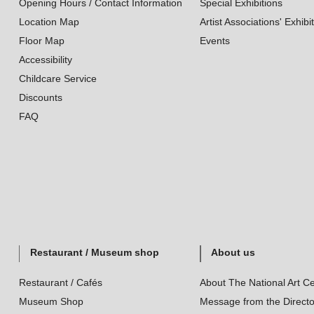
Opening Hours / Contact Information
Special Exhibitions
Location Map
Artist Associations' Exhibi
Floor Map
Events
Accessibility
Childcare Service
Discounts
FAQ
Restaurant / Museum shop
About us
Restaurant / Cafés
About The National Art Ce
Museum Shop
Message from the Directo