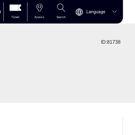
0
Language
Ticket
Access
Search
ID:81738