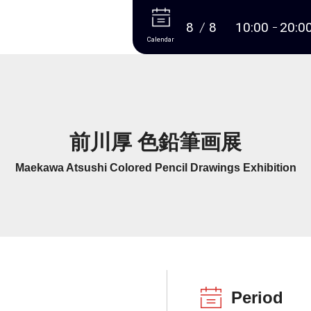
More
8
8
10:00
20:0
Calendar
前川厚 色鉛筆画展
Maekawa Atsushi Colored Pencil Drawings Exhibition
Period