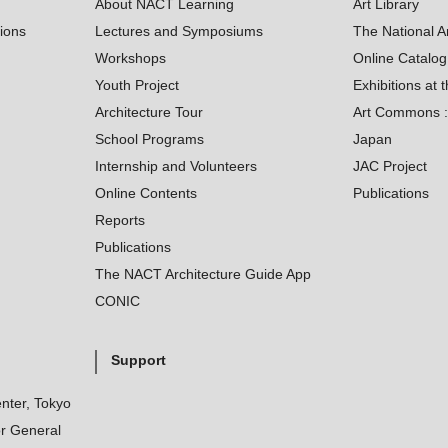
About NACT Learning
Art Library
tions
Lectures and Symposiums
The National A
Workshops
Online Catalo
Youth Project
Exhibitions at t
Architecture Tour
Art Commons : 
School Programs
Japan
Internship and Volunteers
JAC Project
Online Contents
Publications
Reports
Publications
The NACT Architecture Guide App
CONIC
Support
nter, Tokyo
r General