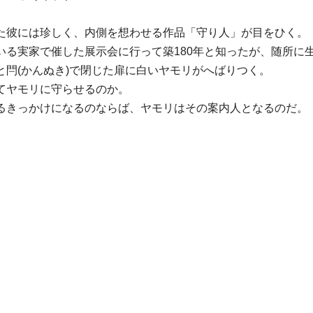
た彼には珍しく、内側を想わせる作品「守り人」が目をひく。
いる実家で催した展示会に行って築180年と知ったが、随所に
閂(かんぬき)で閉じた扉に白いヤモリがへばりつく。
てヤモリに守らせるのか。
るきっかけになるのならば、ヤモリはその案内人となるのだ。