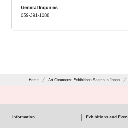
General Inquiries
059-391-1088
Home
Art Commons: Exhibitions Search in Japan
Information
Exhibitions and Even