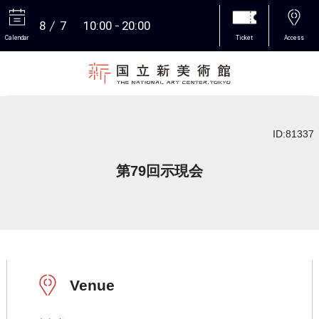
8
7
10:00
20:00
Calendar
Ticket
Access
More
ID:81337
第79回示現会
Venue