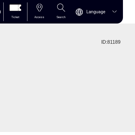
0
Language
Ticket
Access
Search
ID:81189