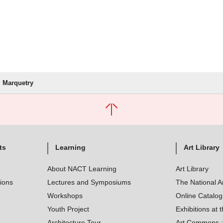
Marquetry
ts
Learning
Art Library
About NACT Learning
Art Library
tions
Lectures and Symposiums
The National A
Workshops
Online Catalo
Youth Project
Exhibitions at t
Architecture Tour
Art Commons : 