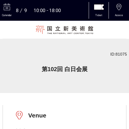
8
9
10:00
18:00
Calendar
Ticket
Access
More
ID:81075
第102回 白日会展
Venue