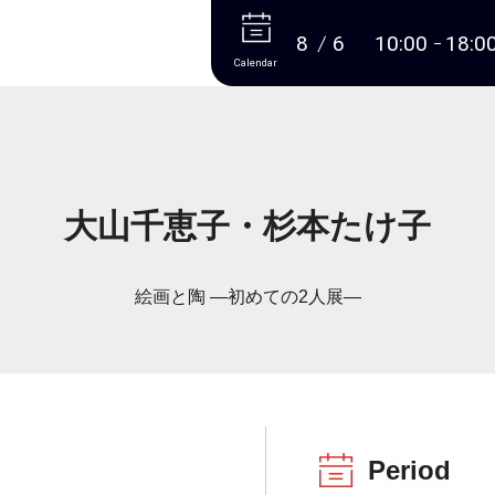
More
8
6
10:00
18:0
Calendar
大山千恵子・杉本たけ子
絵画と陶 ―初めての2人展―
Period