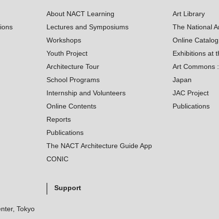
About NACT Learning
Art Library
tions
Lectures and Symposiums
The National A
Workshops
Online Catalo
Youth Project
Exhibitions at t
Architecture Tour
Art Commons : 
School Programs
Japan
Internship and Volunteers
JAC Project
Online Contents
Publications
Reports
Publications
The NACT Architecture Guide App
CONIC
Support
nter, Tokyo