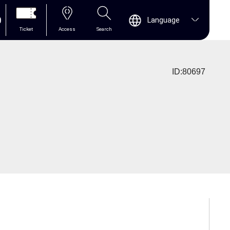
0
Language
Ticket
Access
Search
ID:80697