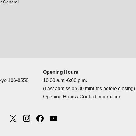
r General
Opening Hours
okyo 106-8558
10:00 a.m.-6:00 p.m.
(Last admission 30 minutes before closing)
Opening Hours / Contact Information