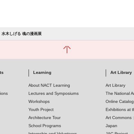
水木しげる 魂の漫画展
ts
Learning
Art Library
About NACT Learning
Art Library
tions
Lectures and Symposiums
The National A
Workshops
Online Catalo
Youth Project
Exhibitions at t
Architecture Tour
Art Commons : 
School Programs
Japan
Internship and Volunteers
JAC Project