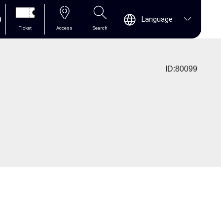
0
Language
Ticket
Access
Search
ID:80099