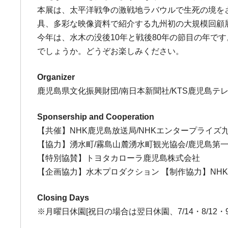
本展は、太平洋戦争の激戦地ラバウルで生死の境を
具、多彩な映像資料で紹介する九州初の大規模回顧展
今年は、水木の没後10年と戦後80年の節目の年
でしょうか。どうぞお楽しみください。
Organizer
鹿児島県文化振興財団/南日本新聞社/KTS鹿児島テレ
Sponsership and Cooperation
【共催】NHK鹿児島放送局/NHKエンタープライズ
【協力】湧水町/霧島山麓湧水町観光協会/鹿児島第
【特別協賛】トヨタカローラ鹿児島株式会社
【企画協力】水木プロダクション 【制作協力】NH
Closing Days
※月曜日休園[祝日の場合は翌日休園、7/14・8/12・9