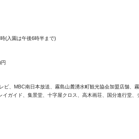
時(入園は午後6時半まで)
)円
テレビ、MBC南日本放送、霧島山麓湧水町観光協会加盟店舗、
ガイド、集景堂、十字屋クロス、高木画荘、国分進行堂、チケット