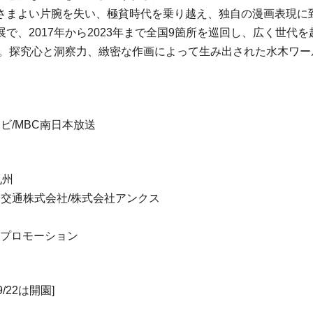
さまよい片腕を失い、極貧時代を乗り越え、独自の漫画表現に
で、2017年から2023年まで全国9箇所を巡回し、広く世代
です。探究心と洞察力、緻密な作画によって生み出された水木ワ
ビ/MBC南日本放送
九州
一交通株式会社/株式会社アンクス
Kプロモーション
/22は開園]