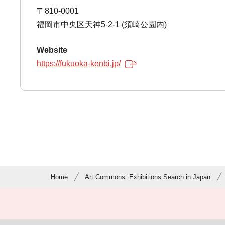
〒810-0001
福岡市中央区天神5-2-1 (須崎公園内)
Website
https://fukuoka-kenbi.jp/
Home
Art Commons: Exhibitions Search in Japan