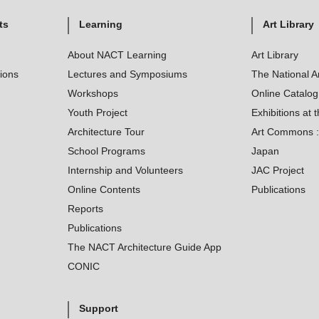
ts
Learning
Art Library
About NACT Learning
Art Library
tions
Lectures and Symposiums
The National A
Workshops
Online Catalo
Youth Project
Exhibitions at t
Architecture Tour
Art Commons : 
School Programs
Japan
Internship and Volunteers
JAC Project
Online Contents
Publications
Reports
Publications
The NACT Architecture Guide App
CONIC
Support