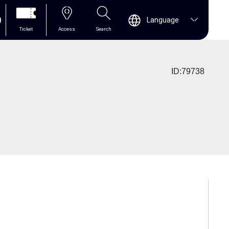
0
Language
Ticket
Access
Search
ID:79738