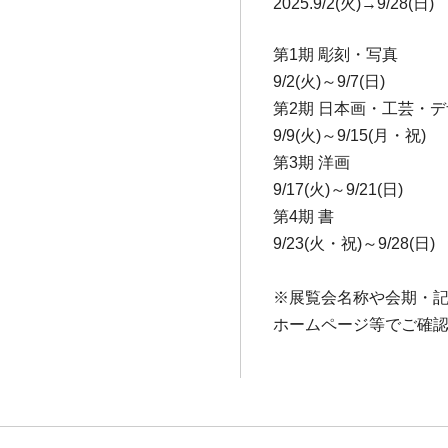
2025.9/2(火)→9/28(日)
第1期 彫刻・写真
9/2(火)～9/7(日)
第2期 日本画・工芸・
9/9(火)～9/15(月・祝)
第3期 洋画
9/17(火)～9/21(日)
第4期 書
9/23(火・祝)～9/28(日)
※展覧会名称や会期・
ホームページ等でご確認ください。(