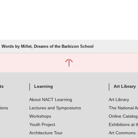
Words by Millet, Dreams of the Barbizon School
ts
Learning
Art Library
About NACT Learning
Art Library
tions
Lectures and Symposiums
The National A
Workshops
Online Catalo
Youth Project
Exhibitions at t
Architecture Tour
Art Commons : 