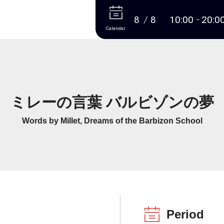
More
8
8
10:00
20:0
Calendar
ミレーの言葉 バルビゾンの夢
Words by Millet, Dreams of the Barbizon School
Period