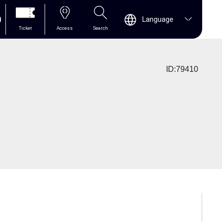
0
Language
Ticket
Access
Search
ID:79410