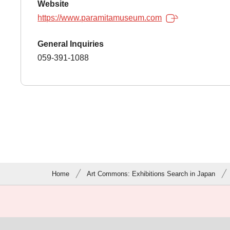
Website
https://www.paramitamuseum.com
General Inquiries
059-391-1088
Home
Art Commons: Exhibitions Search in Japan