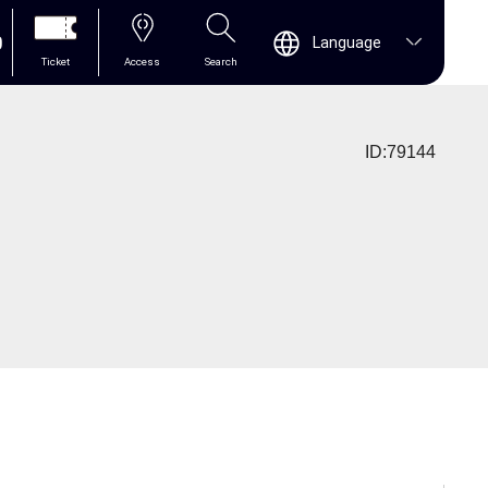
0
Language
Ticket
Access
Search
ID:79144