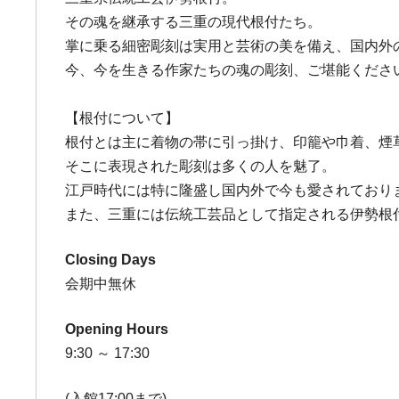
その魂を継承する三重の現代根付たち。
掌に乗る細密彫刻は実用と芸術の美を備え、国内外
今、今を生きる作家たちの魂の彫刻、ご堪能くださ
【根付について】
根付とは主に着物の帯に引っ掛け、印籠や巾着、煙
そこに表現された彫刻は多くの人を魅了。
江戸時代には特に隆盛し国内外で今も愛されており
また、三重には伝統工芸品として指定される伊勢根
Closing Days
会期中無休
Opening Hours
9:30 ～ 17:30
(入館17:00まで)