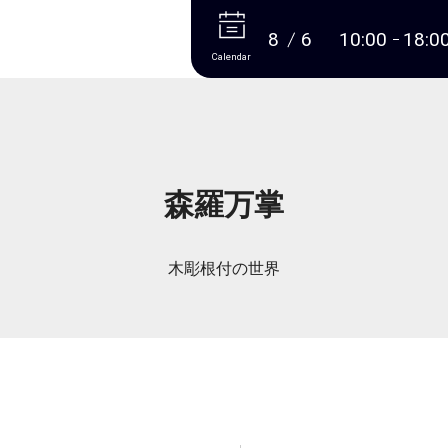
More
8
6
10:00
18:0
Calendar
森羅万掌
木彫根付の世界