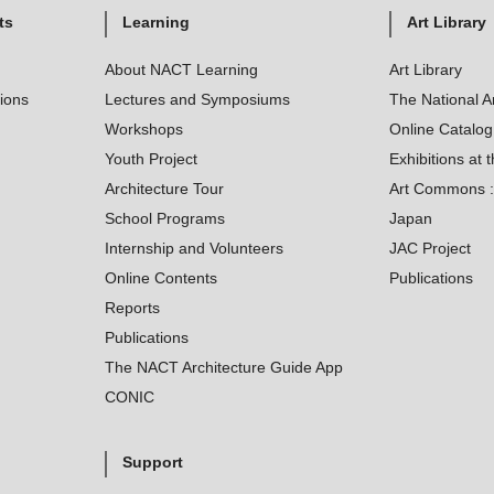
ts
Learning
Art Library
About NACT Learning
Art Library
tions
Lectures and Symposiums
The National A
Workshops
Online Catalo
Youth Project
Exhibitions at t
Architecture Tour
Art Commons : 
School Programs
Japan
Internship and Volunteers
JAC Project
Online Contents
Publications
Reports
Publications
The NACT Architecture Guide App
CONIC
Support