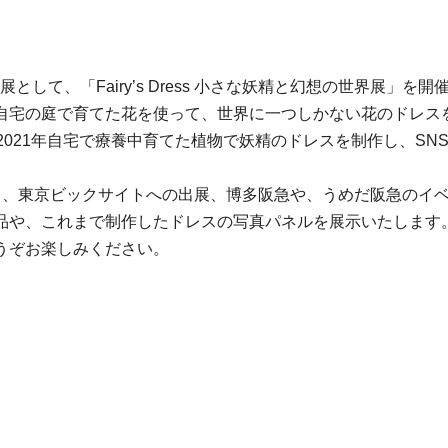
として、「Fairy’s Dress 小さな妖精と幻想の世界展」を
自宅の庭で育てた花を使って、世界に一つしかない花のドレス
2021年自宅で療養中育てた植物で妖精のドレスを制作し、S
。
し、東京ビックサイトへの出展、博多阪急や、うめだ阪急のイ
品や、これまで制作したドレスの写真パネルを展示いたします
うぞお楽しみください。