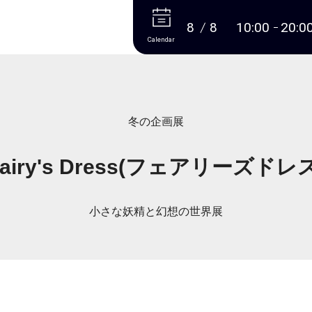
More
8
8
10:00
20:0
Calendar
冬の企画展
Fairy's Dress(フェアリーズドレス
小さな妖精と幻想の世界展