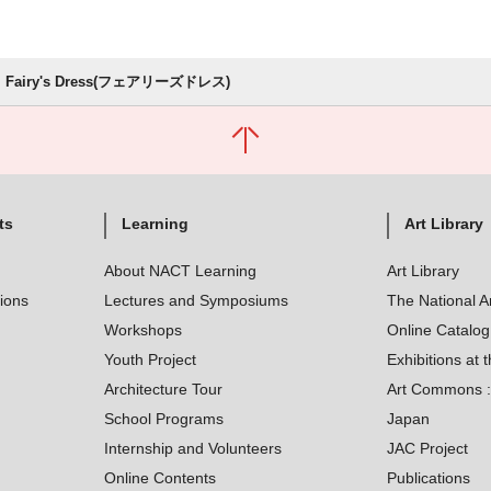
Fairy's Dress(フェアリーズドレス)
ts
Learning
Art Library
About NACT Learning
Art Library
tions
Lectures and Symposiums
The National A
Workshops
Online Catalo
Youth Project
Exhibitions at t
Architecture Tour
Art Commons : 
School Programs
Japan
Internship and Volunteers
JAC Project
Online Contents
Publications