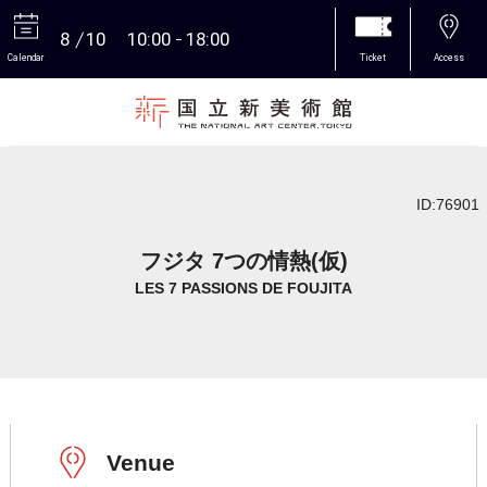
8
10
10:00
18:00
Calendar
Ticket
Access
More
ID:76901
フジタ 7つの情熱(仮)
LES 7 PASSIONS DE FOUJITA
Venue