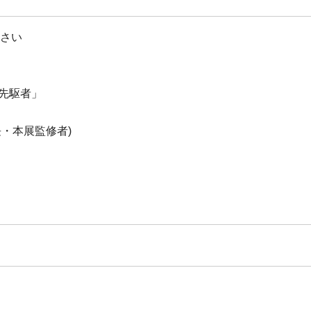
ださい
先駆者」
・本展監修者)
」