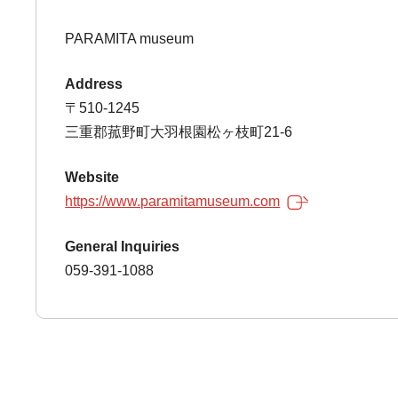
PARAMITA museum
Address
〒510-1245
三重郡菰野町大羽根園松ヶ枝町21-6
Website
https://www.paramitamuseum.com
General Inquiries
059-391-1088