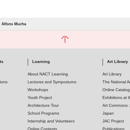
Alfons Mucha
ts
Learning
Art Library
About NACT Learning
Art Library
tions
Lectures and Symposiums
The National A
Workshops
Online Catalo
Youth Project
Exhibitions at t
Architecture Tour
Art Commons : 
School Programs
Japan
Internship and Volunteers
JAC Project
Online Contents
Publications