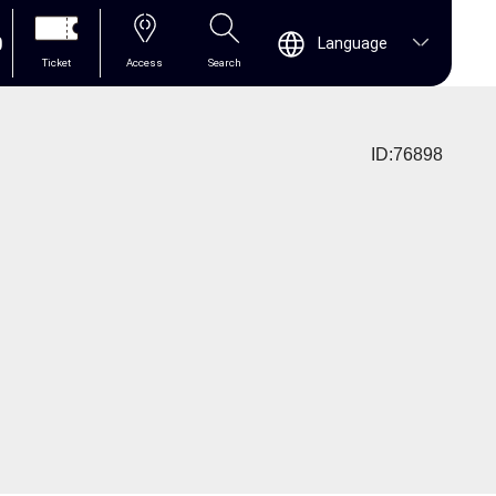
0
Language
Ticket
Access
Search
ID:76898