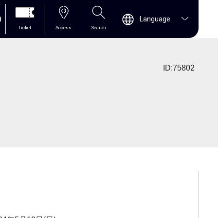
0
Language
Ticket
Access
Search
ID:75802