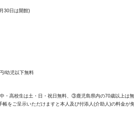
30日は開館)
30)円/幼児以下無料
小・中・高校生は土・日・祝日無料、③鹿児島県内の70歳以上は
手帳をご呈示いただけますと本人及び付添人(介助人)の料金が