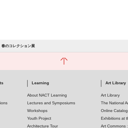
春のコレクション展
ts
Learning
Art Library
About NACT Learning
Art Library
tions
Lectures and Symposiums
The National A
Workshops
Online Catalo
Youth Project
Exhibitions at t
Architecture Tour
Art Commons : 