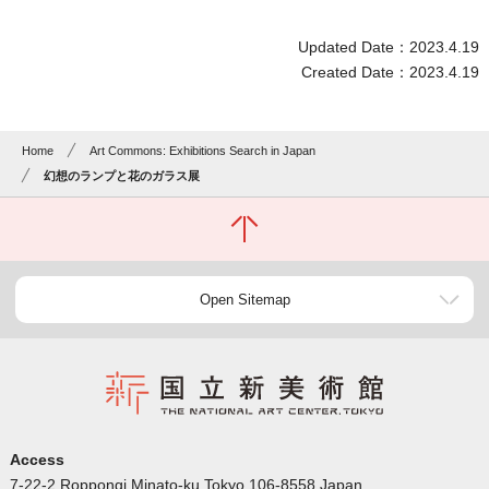
Updated Date：2023.4.19
Created Date：2023.4.19
Home
Art Commons: Exhibitions Search in Japan
幻想のランプと花のガラス展
Open Sitemap
Access
7-22-2 Roppongi Minato-ku Tokyo 106-8558 Japan