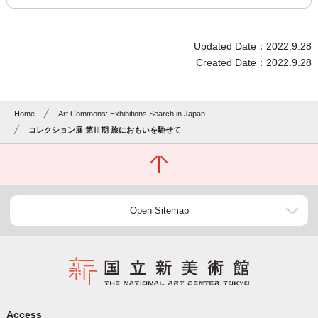
Updated Date：2022.9.28
Created Date：2022.9.28
Home
Art Commons: Exhibitions Search in Japan
コレクション展 第Ⅲ期 旅におもいを馳せて
Open Sitemap
Access