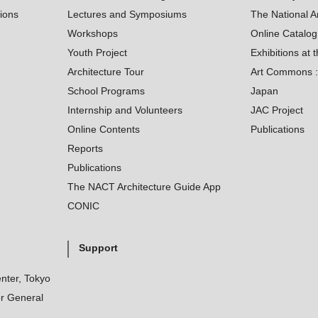
tions
Lectures and Symposiums
The National A
Workshops
Online Catalo
Youth Project
Exhibitions at t
Architecture Tour
Art Commons : 
School Programs
Japan
Internship and Volunteers
JAC Project
Online Contents
Publications
Reports
Publications
The NACT Architecture Guide App
CONIC
Support
nter, Tokyo
r General