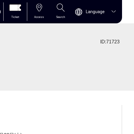
0
Language
Ticket
Access
Search
ID:71723