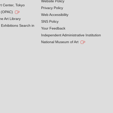
Website Policy
rt Center, Tokyo
Privacy Policy
g (OPAC)
Web Accessibility
he Art Library
SNS Policy
Exhibitions Search in
Your Feedback
Independent Administrative Institution
National Museum of Art