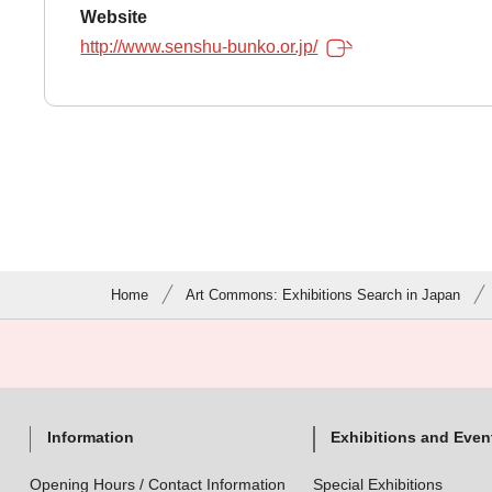
Website
http://www.senshu-bunko.or.jp/
Home
Art Commons: Exhibitions Search in Japan
Information
Exhibitions and Even
Opening Hours / Contact Information
Special Exhibitions