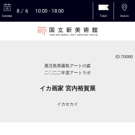
8
6
10:00
18:00
Calendar
Ticket
Access
More
ID:70080
鹿児島県霧島アートの森
二〇二二年度アートラボ
イカ画家 宮内裕賀展
イカセカイ