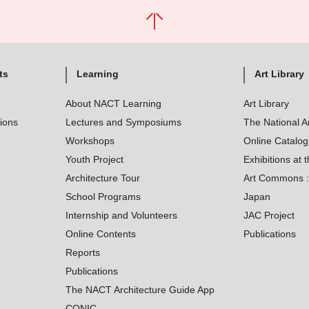
ts
Learning
Art Library
About NACT Learning
Art Library
tions
Lectures and Symposiums
The National A
Workshops
Online Catalo
Youth Project
Exhibitions at t
Architecture Tour
Art Commons : 
School Programs
Japan
Internship and Volunteers
JAC Project
Online Contents
Publications
Reports
Publications
The NACT Architecture Guide App
CONIC