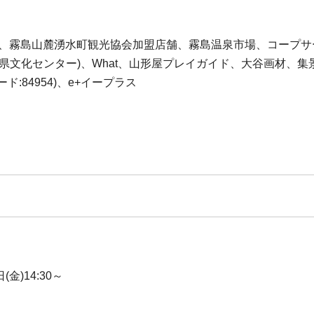
レビ、霧島山麓湧水町観光協会加盟店舗、霧島温泉市場、コープ
県文化センター)、What、山形屋プレイガイド、大谷画材、
ード:84954)、e+イープラス
)14:30～