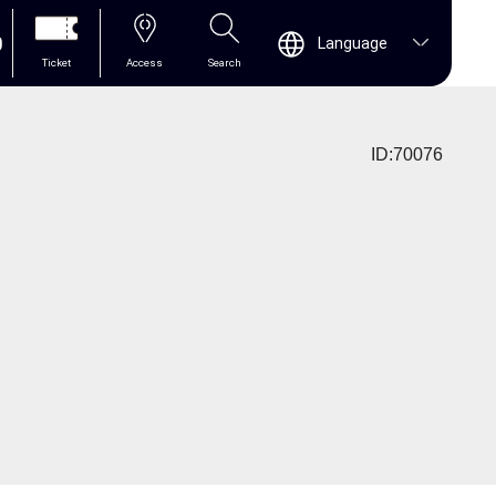
0
Language
Ticket
Access
Search
ID:70076