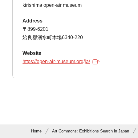
kirishima open-air museum
Address
〒899-6201
姶良郡湧水町木場6340-220
Website
https://open-air-museum.org/ja/
Home
Art Commons: Exhibitions Search in Japan