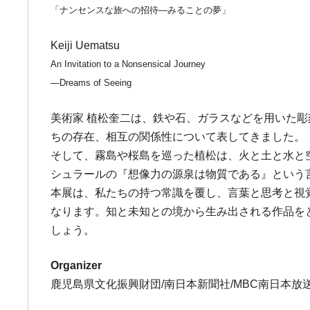
「ナンセンスな旅への招待―みることの夢」
Keiji Uematsu
An Invitation to a Nonsensical Journey
―Dreams of Seeing
美術家 植松奎二は、鉄や石、ガラスなどを用いた
ちの存在、相互の関係性について表してきました。
そして、霧島や桜島を巡った植松は、火と土と水と
シュラールの『想像力の源泉は物質である』という
本展は、私たちの持つ常識を覆し、言葉と思考と視
なります。知と未知との境から生み出される作品を
しょう。
Organizer
鹿児島県文化振興財団/南日本新聞社/MBC南日本放送