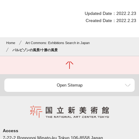
Updated Date：2022.2.23
Created Date：2022.2.23
Home
Art Commons: Exhibitions Search in Japan
バルビゾンの風景/十勝の風景
Open Sitemap
Access
7-22-2 Roppongi Minato-ku Tokyo 106-8558 Japan