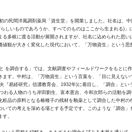
日本初の民間洋風調剤薬局「資生堂」を開業しました。社名は、
晴らしいものであろうか、すべてのものはここから生まれる)」に
よる多岐に渡る活動が展開されますが、社名に込められた思いは
価値観が大きく変化した現代において、「万物資生」という思
堂と を調合する」では、文献調査やフィールドワークをもとに
きます。中村は、「万物資生」という言葉を、「目に見えない
夫『易経研究』信濃教育会、1932年)に着目し、「調合」と
にまつわる人物のうち岸田劉生、富本憲吉、今和次郎らの活動を
化粧品の原料となる椿種子の残材を釉薬として調合した中村の
ついての考えを深める場とする予定です。このような「調合」
ます。