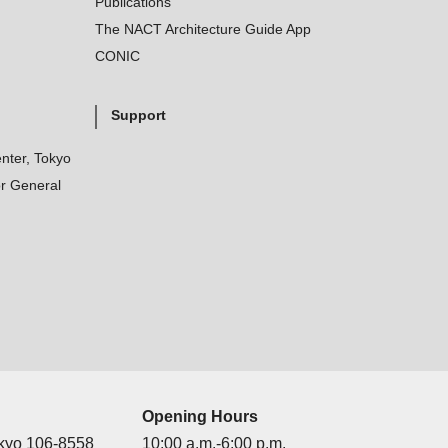
Publications
The NACT Architecture Guide App
CONIC
Support
nter, Tokyo
r General
Opening Hours
okyo 106-8558
10:00 a.m.-6:00 p.m.