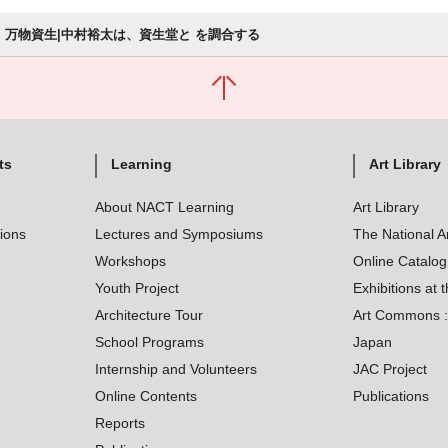
万物資生|中村裕太は、資生堂と を調合する
ts
Learning
Art Library
About NACT Learning
Art Library
tions
Lectures and Symposiums
The National A
Workshops
Online Catalo
Youth Project
Exhibitions at t
Architecture Tour
Art Commons : 
School Programs
Japan
Internship and Volunteers
JAC Project
Online Contents
Publications
Reports