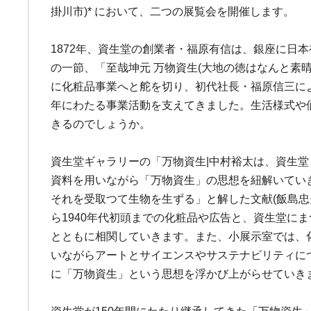
掛川市)* において、二つの展覧会を開催します。
1872年、資生堂の創業者・福原有信は、銀座に
の一節、「至哉坤元 万物資生(大地の徳はなんと素
に化粧品事業へと舵を切り、初代社長・福原信三に
年にわたる事業活動を支えてきました。生活様式や
きるのでしょうか。
資生堂ギャラリーの「万物資生|中村裕太は、資生
資料を用いながら「万物資生」の思想を紐解いてい
それを受取つて生物を生ずる」と解した文献(飯島忠
ら1940年代初頭までの化粧品や広告と、資生堂
とともに相関していきます。また、小展示室では、
いながらアートとサイエンスやサステナビリティに
に「万物資生」という思想を浮かび上がらせていき