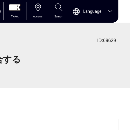
0
Language
Ticket
Access
Search
ID:69629
合する