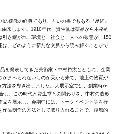
中国の儒教の経典であり、占いの書でもある『易経』
由来します。1910年代、資生堂は薬品から本格的
引き継がれ、環境と、社会と、人への敬意が、150
想は、どのように新たな文脈から読み解くことがで
作品を発表してきた美術家・中村裕太とともに、企業
つかまへられないものが天から来て、地上の物質が
いう方法を導き出しました。大展示室では、創業時か
調合し、この時代と資生堂との関わりを、中村の造形
作品を展示し、会期中には、トークイベント等を行
を作品制作の方法として取り入れることで、複層的