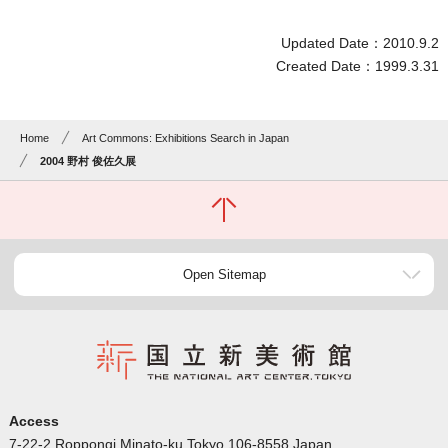
Updated Date：2010.9.2
Created Date：1999.3.31
Home
Art Commons: Exhibitions Search in Japan
2004 野村 俊佐久展
Open Sitemap
Access
7-22-2 Roppongi Minato-ku Tokyo 106-8558 Japan