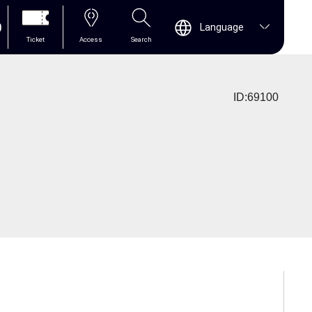
0
Language
Ticket
Access
Search
ID:69100