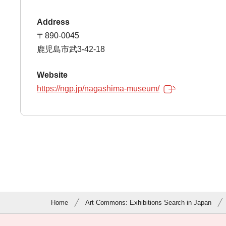
Address
〒890-0045
鹿児島市武3-42-18
Website
https://ngp.jp/nagashima-museum/
Home
Art Commons: Exhibitions Search in Japan