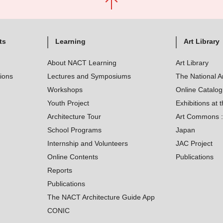
ts
Learning
Art Library
About NACT Learning
Art Library
tions
Lectures and Symposiums
The National A
Workshops
Online Catalo
Youth Project
Exhibitions at t
Architecture Tour
Art Commons : 
School Programs
Japan
Internship and Volunteers
JAC Project
Online Contents
Publications
Reports
Publications
The NACT Architecture Guide App
CONIC