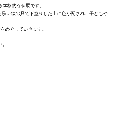
る本格的な個展です。
どを黒い絵の具で下塗りした上に色が配され、子どもや
片をめぐっていきます。
い。