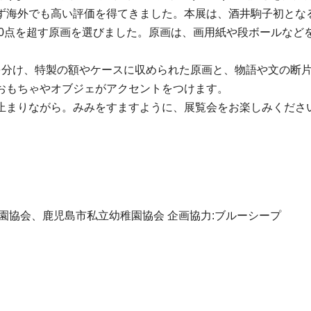
ず海外でも高い評価を得てきました。本展は、酒井駒子初とな
00点を超す原画を選びました。原画は、画用紙や段ボールな
を分け、特製の額やケースに収められた原画と、物語や文の断
おもちゃやオブジェがアクセントをつけます。
止まりながら。みみをすますように、展覧会をお楽しみくださ
園協会、鹿児島市私立幼稚園協会 企画協力:ブルーシープ