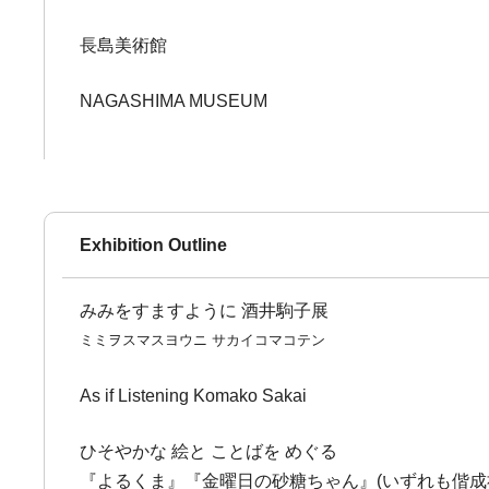
長島美術館
NAGASHIMA MUSEUM
Exhibition Outline
みみをすますように 酒井駒子展
ミミヲスマスヨウニ サカイコマコテン
As if Listening Komako Sakai
ひそやかな 絵と ことばを めぐる
『よるくま』『金曜日の砂糖ちゃん』(いずれも偕成社