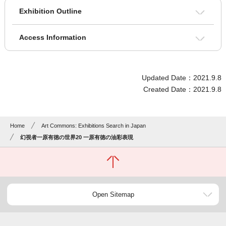
Exhibition Outline
Access Information
Updated Date：2021.9.8
Created Date：2021.9.8
Home
Art Commons: Exhibitions Search in Japan
幻視者一原有徳の世界20 一原有徳の油彩表現
Open Sitemap