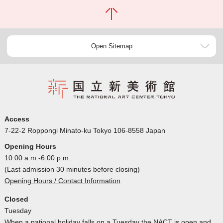
Open Sitemap
Access
7-22-2 Roppongi Minato-ku Tokyo 106-8558 Japan
Opening Hours
10:00 a.m.-6:00 p.m.
(Last admission 30 minutes before closing)
Opening Hours / Contact Information
Closed
Tuesday
When a national holiday falls on a Tuesday the NACT is open and