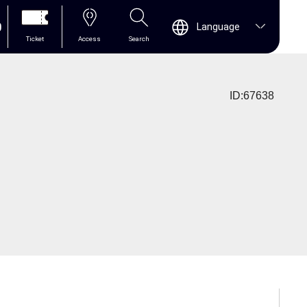
0
Language
Ticket
Access
Search
ID:67638