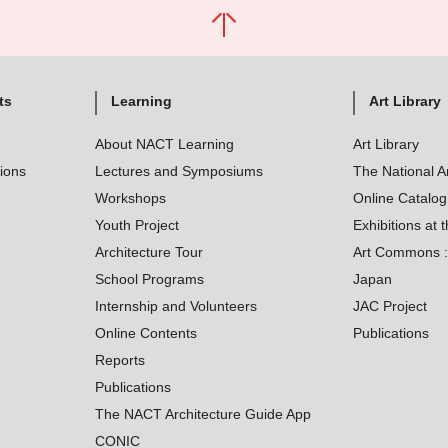
ts
Learning
Art Library
About NACT Learning
Art Library
tions
Lectures and Symposiums
The National A
Workshops
Online Catalo
Youth Project
Exhibitions at t
Architecture Tour
Art Commons : 
School Programs
Japan
Internship and Volunteers
JAC Project
Online Contents
Publications
Reports
Publications
The NACT Architecture Guide App
CONIC