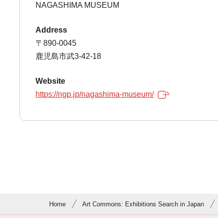
NAGASHIMA MUSEUM
Address
〒890-0045
鹿児島市武3-42-18
Website
https://ngp.jp/nagashima-museum/
Home
Art Commons: Exhibitions Search in Japan