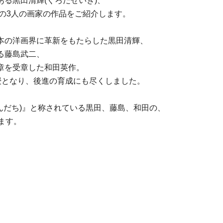
る黒田清輝(くろだせいき)、
)の3人の画家の作品をご紹介します。
本の洋画界に革新をもたらした黒田清輝、
る藤島武二、
章を受章した和田英作。
授となり、後進の育成にも尽くしました。
んだち)』と称されている黒田、藤島、和田の、
ます。