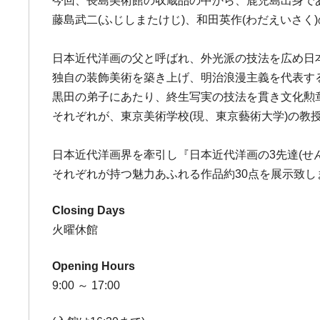
今回、長島美術館の収蔵品の中から、鹿児島出身であ
藤島武二(ふじしまたけじ)、和田英作(わだえいさく
日本近代洋画の父と呼ばれ、外光派の技法を広め日
独自の装飾美術を築き上げ、明治浪漫主義を代表す
黒田の弟子にあたり、終生写実の技法を貫き文化勲
それぞれが、東京美術学校(現、東京藝術大学)の教
日本近代洋画界を牽引し『日本近代洋画の3先達(せ
それぞれが持つ魅力あふれる作品約30点を展示致し
Closing Days
火曜休館
Opening Hours
9:00 ～ 17:00