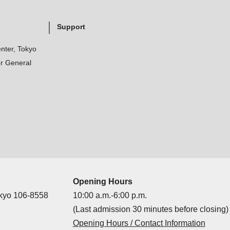
Support
nter, Tokyo
r General
Opening Hours
okyo 106-8558
10:00 a.m.-6:00 p.m.
(Last admission 30 minutes before closing)
Opening Hours / Contact Information