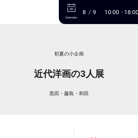
More
8
9
10:00
18:0
Calendar
初夏の小企画
近代洋画の3人展
黒田・藤島・和田