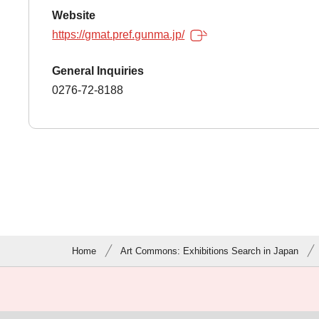
Website
https://gmat.pref.gunma.jp/
General Inquiries
0276-72-8188
Home
Art Commons: Exhibitions Search in Japan