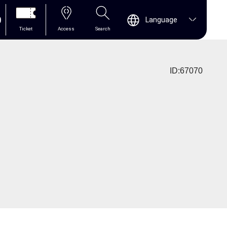
0
Language
Ticket
Access
Search
ID:67070