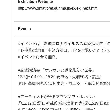
Exhibition Website
http://www.gmat.pref.gunma.jp/ex/ex_next.html
Events
○イベントは、新型コロナウイルスの感染拡大防止
○各事業の詳細・申込方法は、HPをご覧いただくか
○イベントは全て無料。
●記念講演会 「ポンポンと動物彫刻の世界」
12/5(日)14:00～15:30[要申込・先着50名・講堂]
講師=高橋明也氏(美術史家・前三菱一号館美術館館長
●アーティストが語るフランソワ・ポンポン
①12/12(日)野口哲哉氏(現代美術作家) ②12/19(日
各日14:00～15:00[要申込・先着50名・講堂]