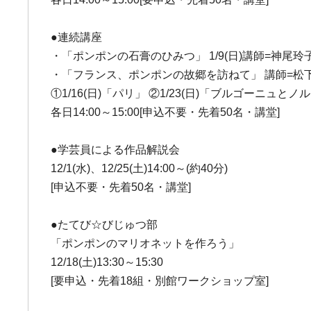
●連続講座
・「ポンポンの石膏のひみつ」 1/9(日)講師=神尾玲
・「フランス、ポンポンの故郷を訪ねて」 講師=松下
①1/16(日)「パリ」 ②1/23(日)「ブルゴーニュと
各日14:00～15:00[申込不要・先着50名・講堂]
●学芸員による作品解説会
12/1(水)、12/25(土)14:00～(約40分)
[申込不要・先着50名・講堂]
●たてび☆びじゅつ部
「ポンポンのマリオネットを作ろう」
12/18(土)13:30～15:30
[要申込・先着18組・別館ワークショップ室]