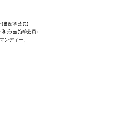
子(当館学芸員)
和美(当館学芸員)
ノルマンディー」