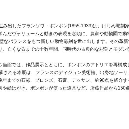
み出したフランソワ・ポンポン(1855-1933)は、はじめ彫
学んだヴォリュームと動きの表現を念頭に、農家や動物園で動
璧なバランスをもつ新しい動物彫刻を世に出します。その革新性は
り、亡くなるまでの十数年間、同時代の古典的な彫刻とモダン
つ当館では、作品展示とともに、ポンポンのアトリエを再構成
開催される本展は、フランスのディジョン美術館、出身地ソーリ
晩年までの石彫、ブロンズ、石膏、デッサン、約90点を紹介す
真や絵はがき、ポンポンが使った道具など、所蔵作品から150