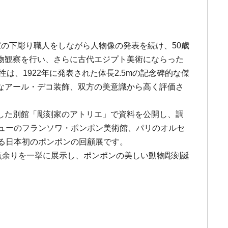
刻家の下彫り職人をしながら人物像の発表を続け、50歳
物観察を行い、さらに古代エジプト美術にならった
、1922年に発表された体長2.5mの記念碑的な傑
なアール・デコ装飾、双方の美意識から高く評価さ
した別館「彫刻家のアトリエ」で資料を公開し、調
ューのフランソワ・ポンポン美術館、パリのオルセ
る日本初のポンポンの回顧展です。
点余りを一挙に展示し、ポンポンの美しい動物彫刻誕