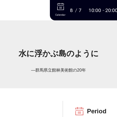
More
8
7
10:00
20:0
Calendar
水に浮かぶ島のように
―群馬県立館林美術館の20年
Period