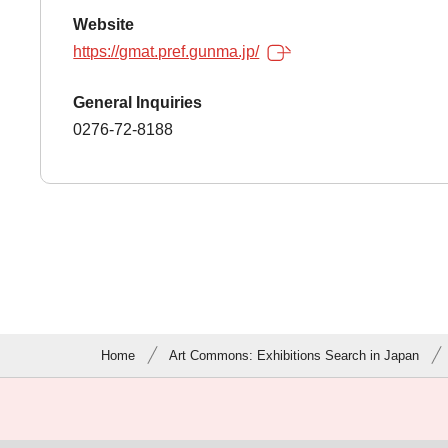
Website
https://gmat.pref.gunma.jp/
General Inquiries
0276-72-8188
Home
Art Commons: Exhibitions Search in Japan