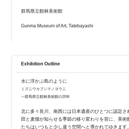
群馬県立館林美術館
Gunma Museum of Art, Tatebayashi
Exhibition Outline
水に浮かぶ島のように
ミズニウカブシマノヨウニ
―群馬県立館林美術館の20年
北に多々良川、南西には日本遺産のひとつに認定さ
田と麦畑が知らせる季節の移り変わりを背に、美術
たちはいつもと少し違う空間へと導かれてゆきます