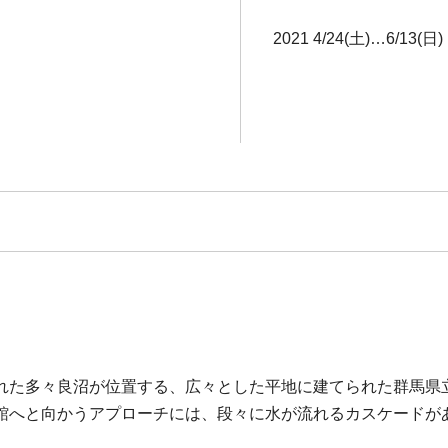
2021 4/24(土)…6/13(日)
れた多々良沼が位置する、広々とした平地に建てられた群馬県立
館へと向かうアプローチには、段々に水が流れるカスケードが
。