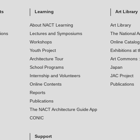
ts
Learning
Art Library
About NACT Learning
Art Library
tions
Lectures and Symposiums
The National A
Workshops
Online Catalo
Youth Project
Exhibitions at t
Architecture Tour
Art Commons : 
School Programs
Japan
Internship and Volunteers
JAC Project
Online Contents
Publications
Reports
Publications
The NACT Architecture Guide App
CONIC
Support