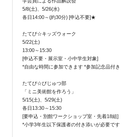
学芸員による作品解説会
5/8(土)、5/26(水)
各日14:00～(約30分) [申込不要]★
たてび☆キッズウォーク
5/22(土)
13:00～15:30
[申込不要・展示室・小中学生対象]
*自由な時間に参加できます *参加記念品付き
たてび☆びじゅつ部
「ミニ美術館を作ろう」
5/15(土)、5/29(土)
各日13:30～15:30
[要申込・別館ワークショップ室・先着18組]
*小学3年生以下保護者の付き添いが必要です