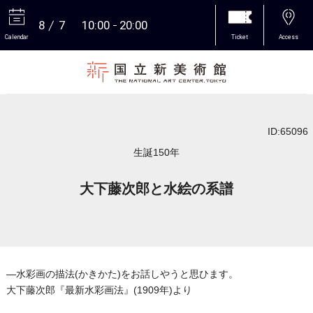
8
7
10:00
20:00
Calendar
Ticket
Access
More
ID:65096
生誕150年
大下藤次郎と水絵の系譜
―水彩画の描法(かきかた)をお話しやうと思ひます。
大下藤次郎『最新水彩画法』(1909年)より