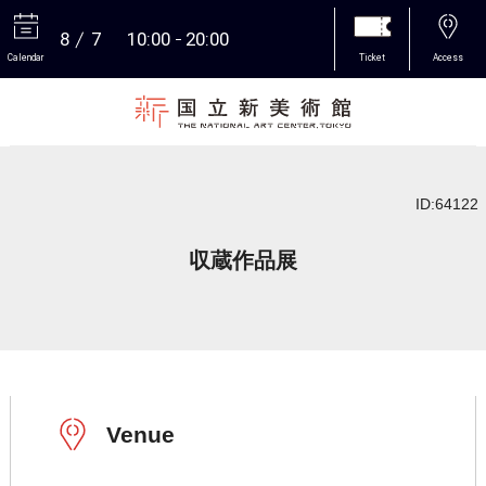
8
7
10:00
20:00
Calendar
Ticket
Access
More
ID:64122
収蔵作品展
Venue