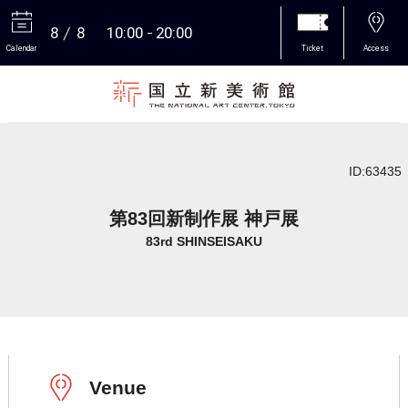
8
8
10:00
20:00
Calendar
Ticket
Access
More
ID:63435
第83回新制作展 神戸展
83rd SHINSEISAKU
Venue