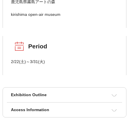
鹿児島県霧島アートの森
kirishima open-air museum
Period
2/22(土)～3/31(火)
Exhibition Outline
Access Information