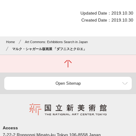
Updated Date：2019.10.30
Created Date：2019.10.30
Home
Art Commons: Exhibitions Search in Japan
マルク・シャガール版画展 「ダフニスとクロエ」
Open Sitemap
Access
7-22-2 Roppongi Minato-ku Tokyo 106-8558 Japan