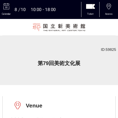
8
10
10:00
18:00
Calendar
Ticket
Access
More
ID:59825
第79回美術文化展
Venue