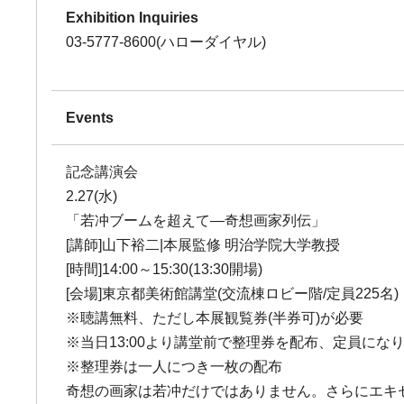
Exhibition Inquiries
03-5777-8600(ハローダイヤル)
Events
記念講演会
2.27(水)
「若冲ブームを超えて―奇想画家列伝」
[講師]山下裕二|本展監修 明治学院大学教授
[時間]14:00～15:30(13:30開場)
[会場]東京都美術館講堂(交流棟ロビー階/定員225名)
※聴講無料、ただし本展観覧券(半券可)が必要
※当日13:00より講堂前で整理券を配布、定員にな
※整理券は一人につき一枚の配布
奇想の画家は若冲だけではありません。さらにエキ