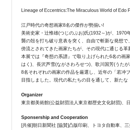
Lineage of Eccentrics:The Miraculous World of Edo P
江戸時代の奇想画家8名の傑作が勢揃い!
美術史家・辻惟雄(つじのぶお)氏(1932～)が、
襲の殻を打ち破り意表を突く、自由で斬新な発想で
傍流とされてきた画家たちが、その現代に通じる革
本展では『奇想の系譜』で取り上げられた6名の画家、
はく)、長沢芦雪(ながさわろせつ)、歌川国芳(うた
8名それぞれの画家の作品を厳選し、近年の「若冲
目指しました。現代の私たちの目を通して、新たな
Organizer
東京都美術館(公益財団法人東京都歴史文化財団)、日
Sponsership and Cooperation
[共催]朝日新聞社 [協賛]凸版印刷、トヨタ自動車、三