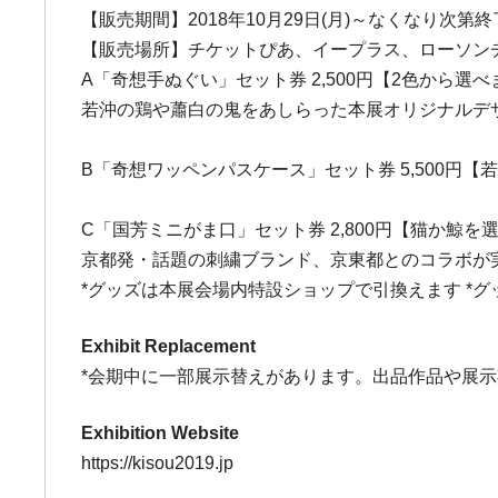
【販売期間】2018年10月29日(月)～なくなり次第終
【販売場所】チケットぴあ、イープラス、ローソン
A「奇想手ぬぐい」セット券 2,500円【2色から選べ
若沖の鶏や蕭白の鬼をあしらった本展オリジナルデ
B「奇想ワッペンパスケース」セット券 5,500円
C「国芳ミニがま口」セット券 2,800円【猫か鯨を
京都発・話題の刺繍ブランド、京東都とのコラボが実
*グッズは本展会場内特設ショップで引換えます *
Exhibit Replacement
*会期中に一部展示替えがあります。出品作品や展
Exhibition Website
https://kisou2019.jp