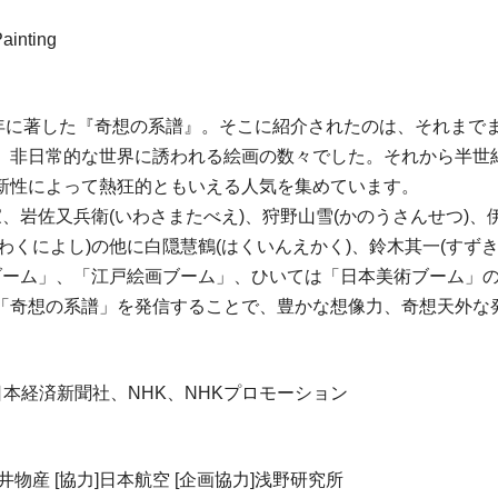
ainting
1970年に著した『奇想の系譜』。そこに紹介されたのは、それ
、非日常的な世界に誘われる絵画の数々でした。それから半世
新性によって熱狂的ともいえる人気を集めています。
岩佐又兵衛(いわさまたべえ)、狩野山雪(かのうさんせつ)、伊
がわくによし)の他に白隠慧鶴(はくいんえかく)、鈴木其一(すず
ブーム」、「江戸絵画ブーム」、ひいては「日本美術ブーム」
「奇想の系譜」を発信することで、豊かな想像力、奇想天外な
本経済新聞社、NHK、NHKプロモーション
井物産 [協力]日本航空 [企画協力]浅野研究所