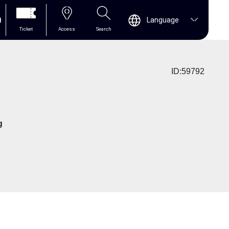
0
Language
Ticket
Access
Search
ID:59792
g