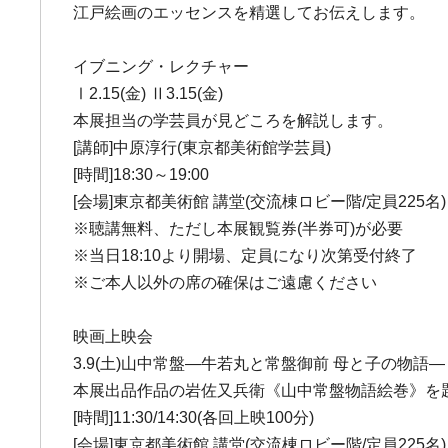
江戸絵画のエッセンスを精選してお伝えします。
イブニング・レクチャー
Ⅰ2.15(金) Ⅱ3.15(金)
本展担当の学芸員が見どころを解説します。
[講師]中原淳行(東京都美術館学芸員)
[時間]18:30～19:00
[会場]東京都美術館 講堂(交流棟ロビー階/定員225名)
※聴講無料、ただし本展観覧券(半券可)が必要
※当日18:10より開場、定員になり次第受付終了
※ご本人以外の席の確保はご遠慮ください
映画上映会
3.9(土)山中常盤―牛若丸と常盤御前 母と子の物語―
本展出品作品の岩佐又兵衛《山中常盤物語絵巻》を題
[時間]11:30/14:30(各回上映100分)
[会場]東京都美術館 講堂(交流棟ロビー階/定員225名)