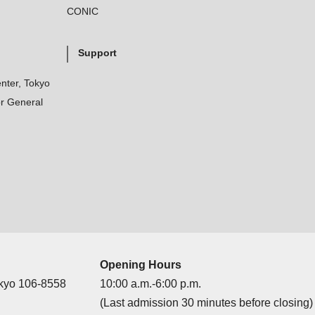
CONIC
Support
nter, Tokyo
r General
Opening Hours
okyo 106-8558
10:00 a.m.-6:00 p.m.
(Last admission 30 minutes before closing)