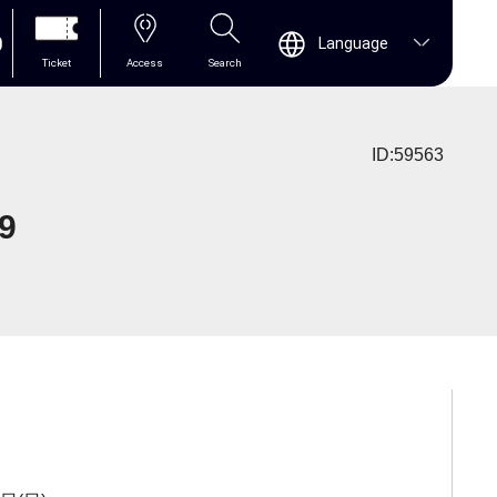
0
Language
Ticket
Access
Search
ID:59563
9