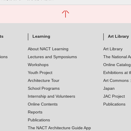
ts
Learning
Art Library
About NACT Learning
Art Library
tions
Lectures and Symposiums
The National A
Workshops
Online Catalo
Youth Project
Exhibitions at t
Architecture Tour
Art Commons : 
School Programs
Japan
Internship and Volunteers
JAC Project
Online Contents
Publications
Reports
Publications
The NACT Architecture Guide App