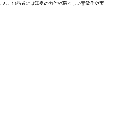
せん。出品者には渾身の力作や瑞々しい意欲作や実