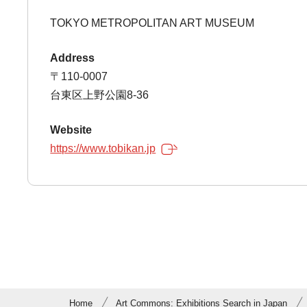
TOKYO METROPOLITAN ART MUSEUM
Address
〒110-0007
台東区上野公園8-36
Website
https://www.tobikan.jp
Home
Art Commons: Exhibitions Search in Japan