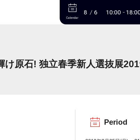
More
8
6
10:00
18:0
Calendar
輝け原石! 独立春季新人選抜展201
Period