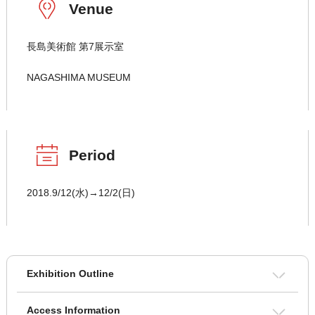
Venue
長島美術館 第7展示室
NAGASHIMA MUSEUM
Period
2018.9/12(水)→12/2(日)
Exhibition Outline
Access Information