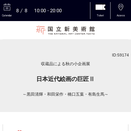
8
8
10:00
20:00
Calendar
Ticket
Access
More
ID:59174
収蔵品による秋の小企画展
日本近代絵画の巨匠Ⅱ
～黒田清輝・和田栄作・橋口五葉・有島生馬～