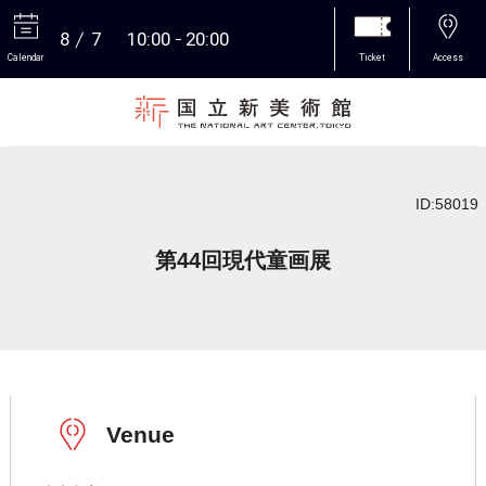
8
7
10:00
20:00
Calendar
Ticket
Access
More
ID:58019
第44回現代童画展
Venue