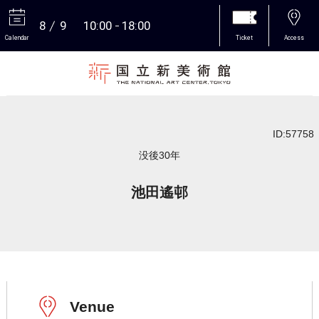
8
9
10:00
18:00
Calendar
Ticket
Access
More
ID:57758
没後30年
池田遙邨
Venue