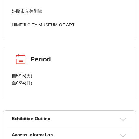
姫路市立美術館
HIMEJI CITY MUSEUM OF ART
Period
自5/15(火)
至6/24(日)
Exhibition Outline
Access Information