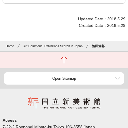
Updated Date：2018.5.29
Created Date：2018.5.29
Home
Art Commons: Exhibitions Search in Japan
池田遙邨
Open Sitemap
Access
7-22-2 Roppongi Minato-ku Tokyo 106-8558 Japan