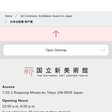
Home
Art Commons: Exhibitions Search in Japan
日本水彩展 神戸展
Open Sitemap
Access
7-22-2 Roppongi Minato-ku Tokyo 106-8558 Japan
Opening Hours
10:00 a.m.-6:00 p.m.
(Last admission 30 minutes before closing)