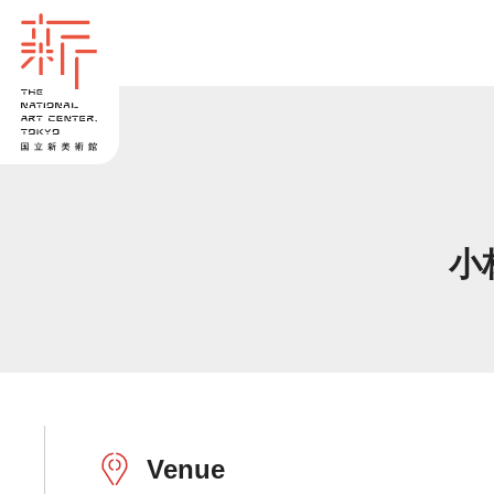
小
Venue