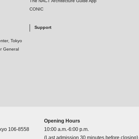
The NACT Architecture Guide App
CONIC
Support
nter, Tokyo
r General
Opening Hours
okyo 106-8558
10:00 a.m.-6:00 p.m.
(Last admission 30 minutes before closing)