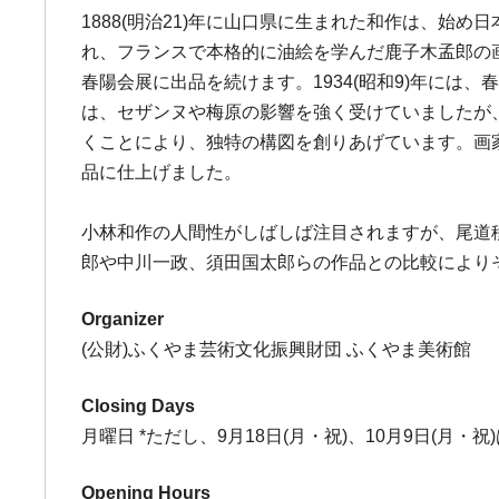
1888(明治21)年に山口県に生まれた和作は、始
れ、フランスで本格的に油絵を学んだ鹿子木孟郎の
春陽会展に出品を続けます。1934(昭和9)年に
は、セザンヌや梅原の影響を強く受けていましたが
くことにより、独特の構図を創りあげています。画
品に仕上げました。
小林和作の人間性がしばしば注目されますが、尾道
郎や中川一政、須田国太郎らの作品との比較により
Organizer
(公財)ふくやま芸術文化振興財団 ふくやま美術館
Closing Days
月曜日 *ただし、9月18日(月・祝)、10月9日(月・祝)
Opening Hours