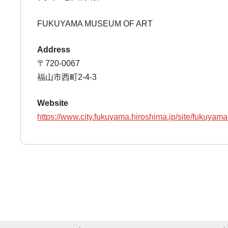
FUKUYAMA MUSEUM OF ART
Address
〒720-0067
福山市西町2-4-3
Website
https://www.city.fukuyama.hiroshima.jp/site/fukuya