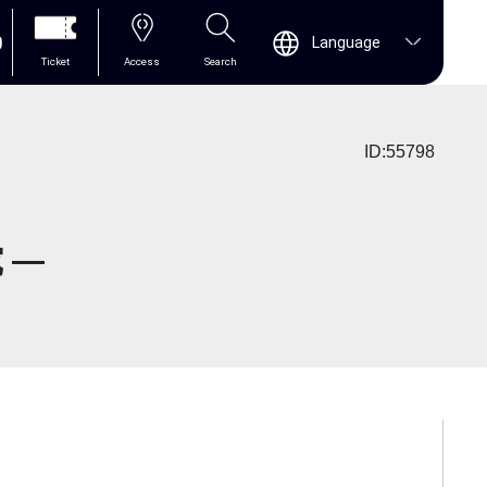
0
Language
Ticket
Access
Search
ID:55798
 ―