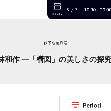
More
8
7
10:00
20:0
Calendar
秋季所蔵品展
林和作 ―「構図」の美しさの探究
Period