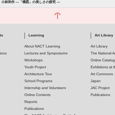
小林和作 ―「構図」の美しさの探究 ―
ts
Learning
Art Library
About NACT Learning
Art Library
tions
Lectures and Symposiums
The National A
Workshops
Online Catalo
Youth Project
Exhibitions at t
Architecture Tour
Art Commons : 
School Programs
Japan
Internship and Volunteers
JAC Project
Online Contents
Publications
Reports
Publications