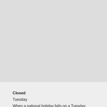
Closed
Tuesday
When a national holiday falls on a Tuesday